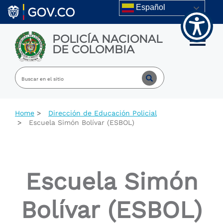
Welcome
Skip to main content
Español
to
All
in
POLICÍA NACIONAL
One
Toggle m
DE COLOMBIA
Accessibility
screen
reader.
To
start
the
All
Home
Dirección de Educación Policial
in
Escuela Simón Bolívar (ESBOL)
One
Accessibility
screen
reader,
press
Escuela Simón
"Ctrl
+
/".
Bolívar (ESBOL)
This
shortcut
activates