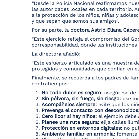
“Desde la Policía Nacional reafirmamos nue
las autoridades locales en cada territorio. 
a la protección de los niños, niñas y adolesc
y que sepan que somos sus amigos”.
Por su parte, la
doctora Astrid Eliana Cácer
“Este ejercicio refleja el compromiso del Go
corresponsabilidad, donde las instituciones 
La directora añadió:
“Este esfuerzo articulado es una muestra d
protegidos y comunidades que confían en el
Finalmente, se recuerda a los padres de fam
contratiempos:
No todo dulce es seguro:
asegúrese de 
Sin pólvora, sin fuego, sin riesgo:
use luc
Acompáñelos siempre:
evite que los niñ
Prevenga el contacto con desconocidos
Cero licor si hay niños:
el ejemplo debe 
Planee una ruta segura:
elija calles ilum
Protección en entornos digitales:
no pub
Ambiente familiar en armonía:
fomente el