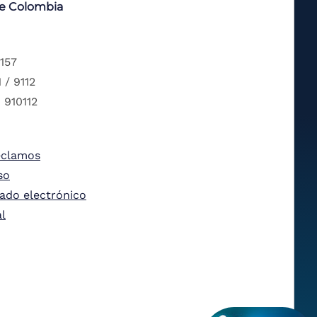
de Colombia
 157
 / 9112
 910112
eclamos
so
tado electrónico
al