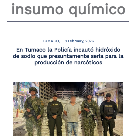
insumo químico
the
screen
reader
to
help
you
navigate
TUMACO
8 February, 2026
and
En Tumaco la Policía incautó hidróxido
interact
de sodio que presuntamente sería para la
with
producción de narcóticos
the
content.