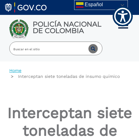
Welcome
Skip to main content
Español
to
All
in
POLICÍA NACIONAL
One
Toggle m
DE COLOMBIA
Accessibility
screen
reader.
To
start
the
All
Home
in
Interceptan siete toneladas de insumo químico
One
Accessibility
screen
reader,
press
Interceptan siete
"Ctrl
+
/".
toneladas de
This
shortcut
activates