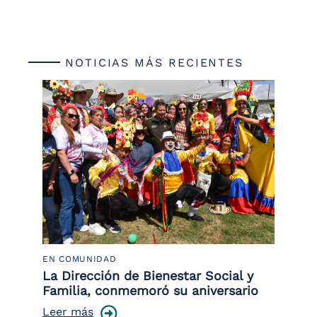
NOTICIAS MÁS RECIENTES
EN COMUNIDAD
PO
 la
La Dirección de Bienestar Social y
Po
Familia, conmemoró su aniversario
co
ce
Leer más