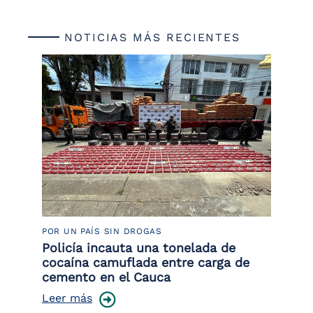
NOTICIAS MÁS RECIENTES
POR UN PAÍS SIN DROGAS
LU
Policía incauta una tonelada de
Tr
cocaína camuflada entre carga de
pr
cemento en el Cauca
lo
Leer más
Le