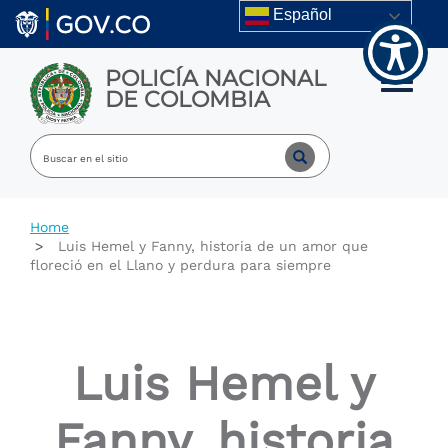
Welcome
Skip to main content
Español
to
All
in
POLICÍA NACIONAL
One
Toggle m
DE COLOMBIA
Accessibility
screen
reader.
To
start
the
All
Home
in
Luis Hemel y Fanny, historia de un amor que
One
floreció en el Llano y perdura para siempre
Accessibility
screen
reader,
press
"Ctrl
Luis Hemel y
+
/".
This
Fanny, historia
shortcut
activates