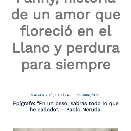
the
de un amor que
screen
reader
to
floreció en el
help
you
navigate
Llano y perdura
and
interact
with
para siempre
the
content.
MAGANGUÉ
BOLÍVAR
21 June, 2025
Epígrafe: "En un beso, sabrás todo lo que
he callado". —Pablo Neruda.