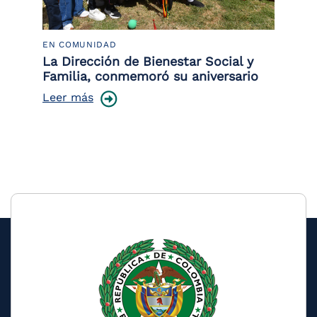
EN COMUNIDAD
PO
 la
La Dirección de Bienestar Social y
Po
Familia, conmemoró su aniversario
co
ce
Leer más
Le