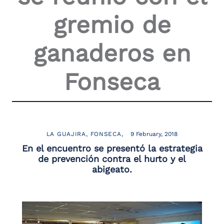
the
gremio de
screen
reader
to
ganaderos en
help
you
navigate
Fonseca
and
interact
with
the
content.
LA GUAJIRA
FONSECA
9 February, 2018
En el encuentro se presentó la estrategia
de prevención contra el hurto y el
abigeato.