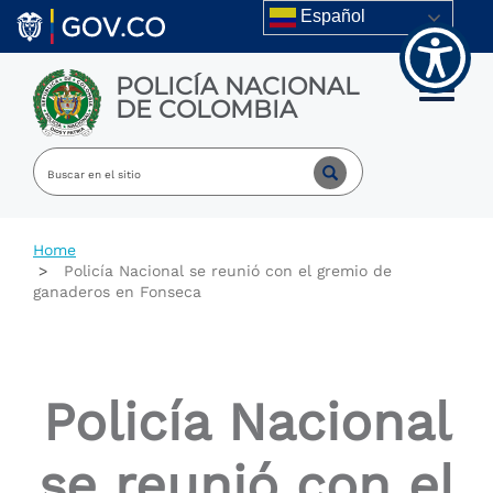
Welcome
Skip to main content
Español
to
All
in
POLICÍA NACIONAL
One
Toggle m
DE COLOMBIA
Accessibility
screen
reader.
To
start
the
All
Home
in
Policía Nacional se reunió con el gremio de
One
ganaderos en Fonseca
Accessibility
screen
reader,
press
"Ctrl
Policía Nacional
+
/".
This
se reunió con el
shortcut
activates