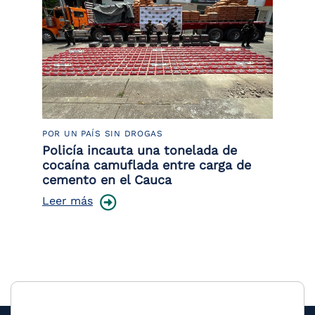
POR UN PAÍS SIN DROGAS
LU
Policía incauta una tonelada de
Tr
cocaína camuflada entre carga de
pr
cemento en el Cauca
lo
Leer más
Le