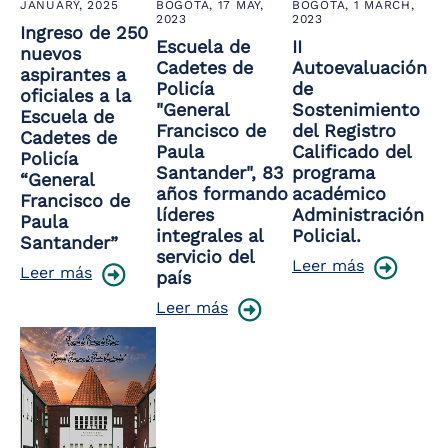
JANUARY, 2025
BOGOTÁ,
17 MAY,
BOGOTÁ,
1 MARCH,
2023
2023
Ingreso de 250
Escuela de
II
nuevos
Cadetes de
Autoevaluación
aspirantes a
Policía
de
oficiales a la
"General
Sostenimiento
Escuela de
Francisco de
del Registro
Cadetes de
Paula
Calificado del
Policía
Santander", 83
programa
“General
años formando
académico
Francisco de
líderes
Administración
Paula
integrales al
Policial.
Santander”
servicio del
Leer más
Leer más
país
Leer más