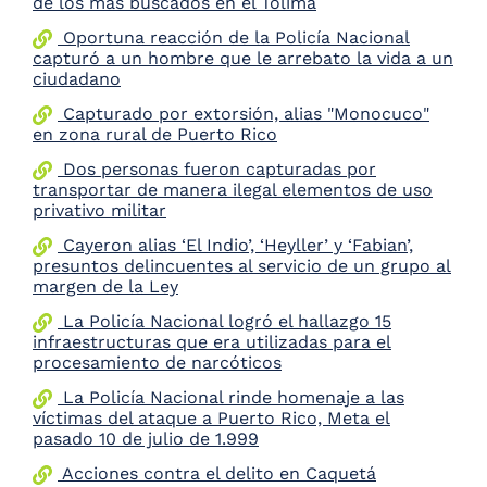
de los más buscados en el Tolima
the
Oportuna reacción de la Policía Nacional
screen
capturó a un hombre que le arrebato la vida a un
reader
ciudadano
to
help
Capturado por extorsión, alias "Monocuco"
you
en zona rural de Puerto Rico
navigate
and
Dos personas fueron capturadas por
interact
transportar de manera ilegal elementos de uso
with
privativo militar
the
Cayeron alias ‘El Indio’, ‘Heyller’ y ‘Fabian’,
content.
presuntos delincuentes al servicio de un grupo al
margen de la Ley
La Policía Nacional logró el hallazgo 15
infraestructuras que era utilizadas para el
procesamiento de narcóticos
La Policía Nacional rinde homenaje a las
víctimas del ataque a Puerto Rico, Meta el
pasado 10 de julio de 1.999
Acciones contra el delito en Caquetá