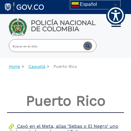
Welcome
Skip to main content
Español
to
All
in
POLICÍA NACIONAL
One
Toggle m
DE COLOMBIA
Accessibility
screen
reader.
To
start
the
All
Home
Caquetá
Puerto Rico
in
One
Accessibility
screen
reader,
Puerto Rico
press
"Ctrl
+
/".
This
shortcut
Cayó en el Meta, alias ‘Sebas o El Negro’ uno
activates