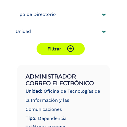
the
screen
Tipo de Directorio
reader
to
help
Unidad
you
navigate
and
interact
Filtrar
with
the
content.
ADMINISTRADOR
CORREO ELECTRÓNICO
Unidad:
Oficina de Tecnologías de
la Información y las
Comunicaciones
Tipo:
Dependencia