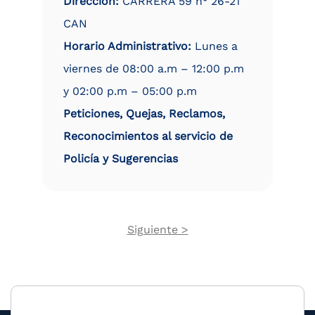
Dirección:
CARRERA 59 n° 26-21
CAN
Horario Administrativo:
Lunes a
viernes de 08:00 a.m – 12:00 p.m
y 02:00 p.m – 05:00 p.m
Peticiones, Quejas, Reclamos,
Reconocimientos al servicio de
Policía y Sugerencias
Next
Siguiente >
Pagination
page