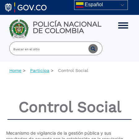
Skip to main content
Español
POLICÍA NACIONAL
Toggle m
DE COLOMBIA
Home
Participa
Control Social
Control Social
Mecanismo de vigilancia de la gestión pública y sus
resultados de acuerdo con lo establecido en la regulación