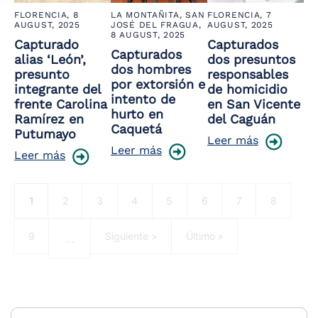
FLORENCIA,
8
LA MONTAÑITA, SAN
FLORENCIA,
7
AUGUST, 2025
JOSÉ DEL FRAGUA,
AUGUST, 2025
8 AUGUST, 2025
Capturado
Capturados
Capturados
alias ‘León’,
dos presuntos
dos hombres
presunto
responsables
por extorsión e
integrante del
de homicidio
intento de
frente Carolina
en San Vicente
hurto en
Ramírez en
del Caguán
Caquetá
Putumayo
Leer más
Leer más
Leer más
Pagination
Current page
Página
Página
Página
Página
Página
Página
Página
1
2
3
4
5
6
7
8
Página
Next page
Last page
9
Siguiente >
Último »
…