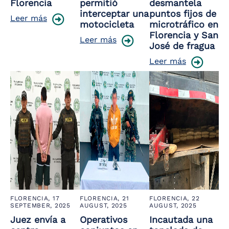
Florencia
permitió
desmantela
interceptar una
puntos fijos de
Leer más
motocicleta
microtráfico en
Florencia y San
Leer más
José de fragua
Leer más
FLORENCIA,
17
FLORENCIA,
21
FLORENCIA,
22
SEPTEMBER, 2025
AUGUST, 2025
AUGUST, 2025
Juez envía a
Operativos
Incautada una