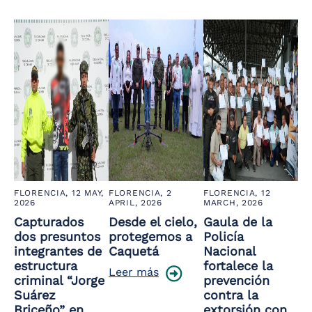
the
screen
reader
to
help
you
navigate
and
interact
with
the
content.
FLORENCIA,
12 MAY,
FLORENCIA,
2
FLORENCIA,
12
2026
APRIL, 2026
MARCH, 2026
Capturados
Desde el cielo,
Gaula de la
dos presuntos
protegemos a
Policía
integrantes de
Caquetá
Nacional
estructura
fortalece la
Leer más
criminal “Jorge
prevención
Suárez
contra la
Briceño” en
extorsión con