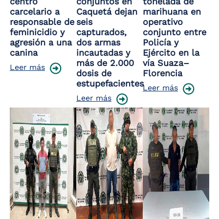
centro
conjuntos en
tonelada de
carcelario a
Caquetá dejan
marihuana en
responsable de
seis
operativo
feminicidio y
capturados,
conjunto entre
agresión a una
dos armas
Policía y
canina
incautadas y
Ejército en la
más de 2.000
vía Suaza–
Leer más
dosis de
Florencia
estupefacientes
Leer más
Leer más