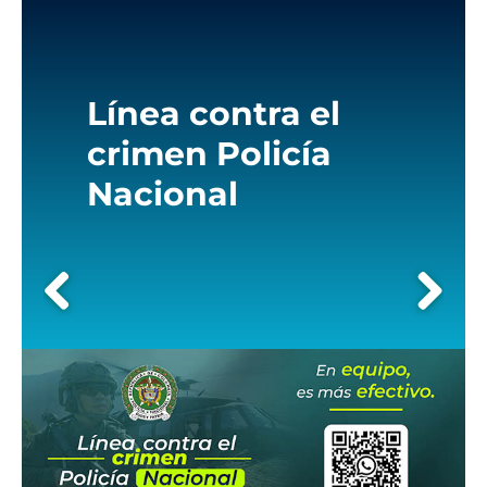
the
screen
reader
to
help
Línea contra el
you
navigate
crimen Policía
and
Nacional
interact
with
the
content.