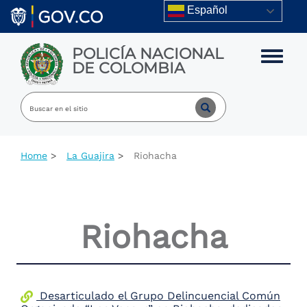
Skip to main content
Español
POLICÍA NACIONAL
Toggle m
DE COLOMBIA
Home
La Guajira
Riohacha
Riohacha
Desarticulado el Grupo Delincuencial Común