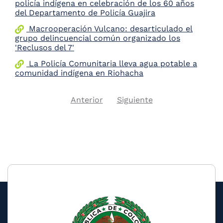
policía indígena en celebración de los 60 años
del Departamento de Policía Guajira
Macrooperación Vulcano: desarticulado el
grupo delincuencial común organizado los
'Reclusos del 7'
La Policía Comunitaria lleva agua potable a
comunidad indígena en Riohacha
Previous
Next
Anterior
Siguiente
Pagination
page
page